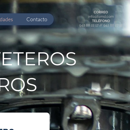
CORREO
info@tsmsl.com
idades
Contacto
TELÉFONO
942 88 22 17 // 942 88 27 12
VETEROS
EROS