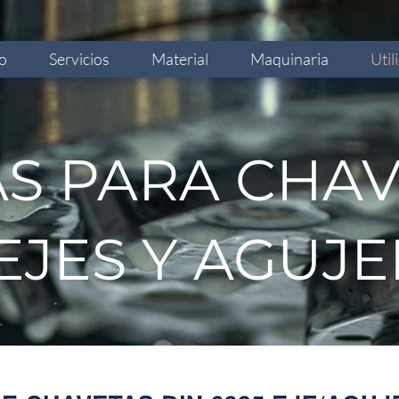
io
Servicios
Material
Maquinaria
Util
S PARA CHA
EJES Y AGUJ